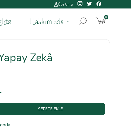
Üye Girişi
0
ghts
Hakkımızda
%
35
 Yapay Zekâ
L
SEPETE EKLE
rgoda