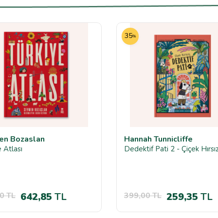
35
%
en Bozaslan
Hannah Tunnicliffe
e Atlası
Dedektif Pati 2 - Çiçek Hırsız
0
TL
642,85
TL
399,00
TL
259,35
TL