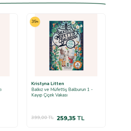
35
35
%
%
Kristyna Litten
Sam 
ı
Balkız ve Müfettiş Balburun 1 -
Efsane
Kayıp Çiçek Vakası
399,00
TL
259,35
TL
599,