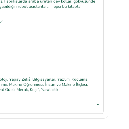
iz. Fabrikalarda araba üreten dev kollar, gökyüzünde
şabildiğin robot asistanlar... Hepsi bu kitapta!
ki
oloji, Yapay Zekâ, Bilgisayarlar, Yazılım, Kodlama,
me, Makine Öğrenmesi, İnsan ve Makine İlişkisi,
al Gücü, Merak, Keşif, Yaratıcılık