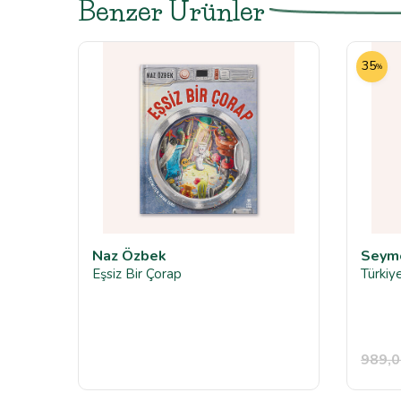
Benzer Ürünler
35
%
Naz Özbek
Seym
Eşsiz Bir Çorap
Türkiy
989,0