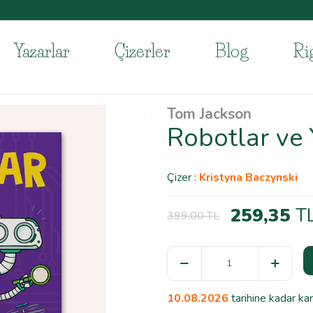
Yazarlar
Çizerler
Blog
Ri
Tom Jackson
%
35
Robotlar ve
Çizer :
Kristyna Baczynski
259,35
T
399,00
TL
10.08.2026
tarihine kadar ka