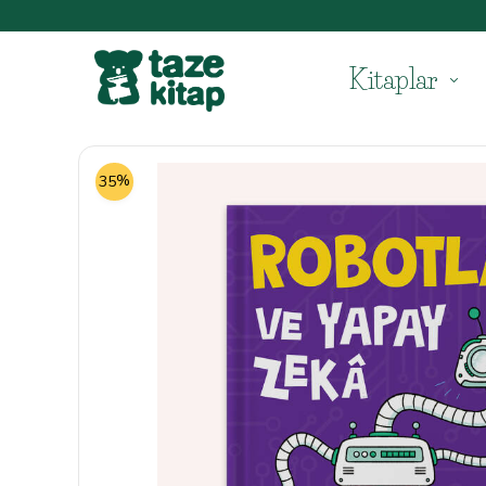
Kitaplar
%
35