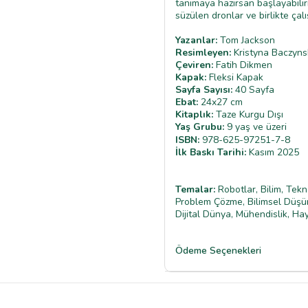
tanımaya hazırsan başlayabilir
süzülen dronlar ve birlikte çalı
Yazanlar:
Tom Jackson
Resimleyen:
Kristyna Baczyns
Çeviren:
Fatih Dikmen
Kapak:
Fleksi Kapak
Sayfa Sayısı:
40 Sayfa
Ebat:
24x27 cm
Kitaplık:
Taze Kurgu Dışı
Yaş Grubu:
9 yaş ve üzeri
ISBN:
978-625-97251-7-8
İlk Baskı Tarihi:
Kasım 2025
Temalar:
Robotlar, Bilim, Tekn
Problem Çözme, Bilimsel Düşün
Dijital Dünya, Mühendislik, Hay
Ödeme Seçenekleri